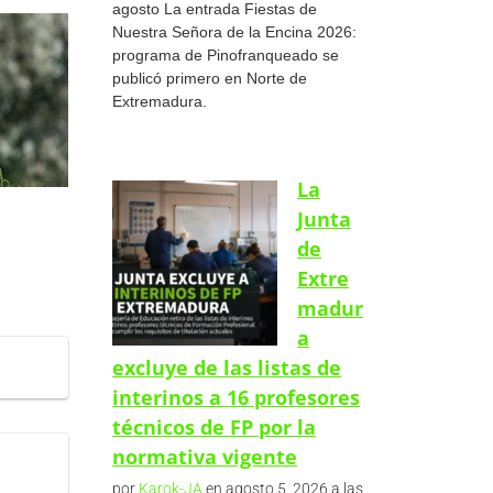
agosto La entrada Fiestas de
Nuestra Señora de la Encina 2026:
programa de Pinofranqueado se
publicó primero en Norte de
Extremadura.
La
Junta
de
Extre
madur
a
excluye de las listas de
interinos a 16 profesores
técnicos de FP por la
normativa vigente
por
Karok-JA
en agosto 5, 2026 a las