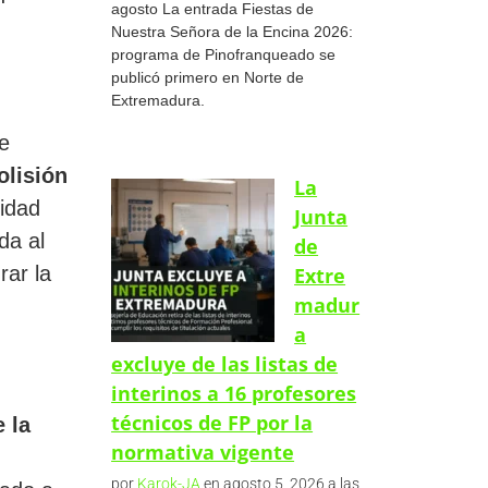
agosto La entrada Fiestas de
Nuestra Señora de la Encina 2026:
programa de Pinofranqueado se
publicó primero en Norte de
Extremadura.
e
olisión
La
lidad
Junta
da al
de
rar la
Extre
madur
a
excluye de las listas de
interinos a 16 profesores
técnicos de FP por la
 la
normativa vigente
por
Karok-JA
en agosto 5, 2026 a las