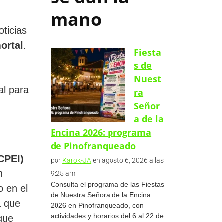
mano
ticias
ortal
.
Fiesta
s de
Nuest
al para
ra
Señor
a de la
Encina 2026: programa
de Pinofranqueado
CPEI)
por
Karok-JA
en agosto 6, 2026 a las
n
9:25 am
Consulta el programa de las Fiestas
o en el
de Nuestra Señora de la Encina
a que
2026 en Pinofranqueado, con
actividades y horarios del 6 al 22 de
que