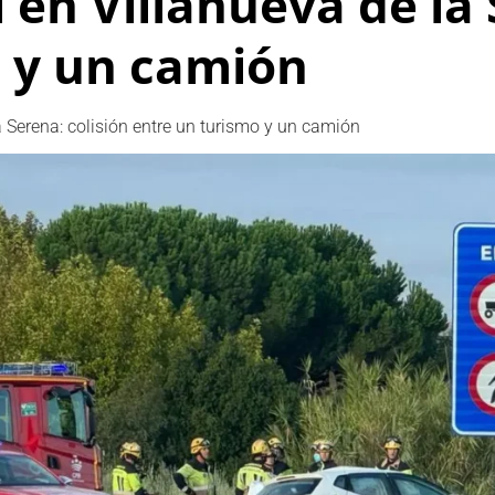
en Villanueva de la 
 y un camión
a Serena: colisión entre un turismo y un camión