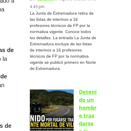
mado a
4:43 pm
na
La Junta de Extremadura retira de
las listas de interinos a 16
profesores técnicos de FP por la
normativa vigente. Conoce todos
los detalles. La entrada La Junta de
Extremadura excluye de las listas
as de
de interinos a 16 profesores
técnicos de FP por la normativa
 la
vigente se publicó primero en Norte
de Extremadura.
 de
an
Deteni
do un
hombr
e tras
darse
s de