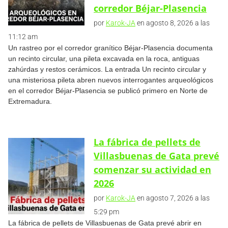
corredor Béjar-Plasencia
por
Karok-JA
en agosto 8, 2026 a las
11:12 am
Un rastreo por el corredor granítico Béjar-Plasencia documenta
un recinto circular, una pileta excavada en la roca, antiguas
zahúrdas y restos cerámicos. La entrada Un recinto circular y
una misteriosa pileta abren nuevos interrogantes arqueológicos
en el corredor Béjar-Plasencia se publicó primero en Norte de
Extremadura.
La fábrica de pellets de
Villasbuenas de Gata prevé
comenzar su actividad en
2026
por
Karok-JA
en agosto 7, 2026 a las
5:29 pm
La fábrica de pellets de Villasbuenas de Gata prevé abrir en