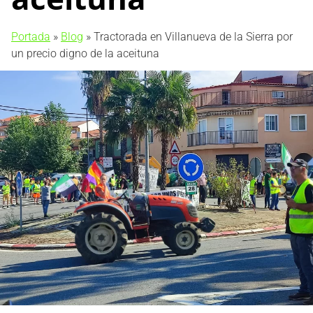
Portada
»
Blog
»
Tractorada en Villanueva de la Sierra por
un precio digno de la aceituna