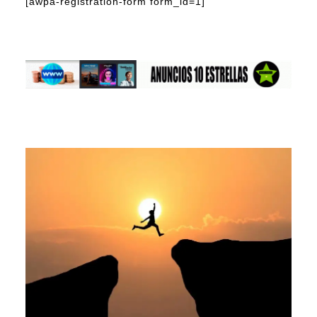
[awpa-registration-form form_id=1]