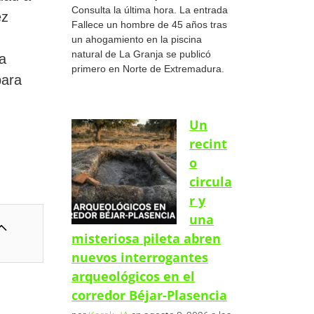
Consulta la última hora. La entrada
ez
Fallece un hombre de 45 años tras
un ahogamiento en la piscina
natural de La Granja se publicó
a
primero en Norte de Extremadura.
para
Un
recint
o
circula
r y
una
misteriosa pileta abren
nuevos interrogantes
arqueológicos en el
corredor Béjar-Plasencia