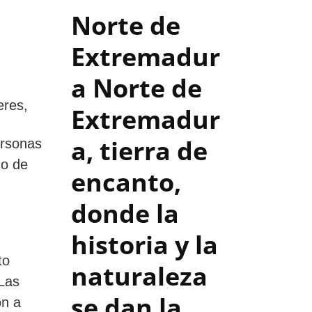
Norte de
Extremadur
a
Norte de
eres,
Extremadur
a, tierra de
ersonas
do de
encanto,
donde la
historia y la
to
naturaleza
 Las
se dan la
on a