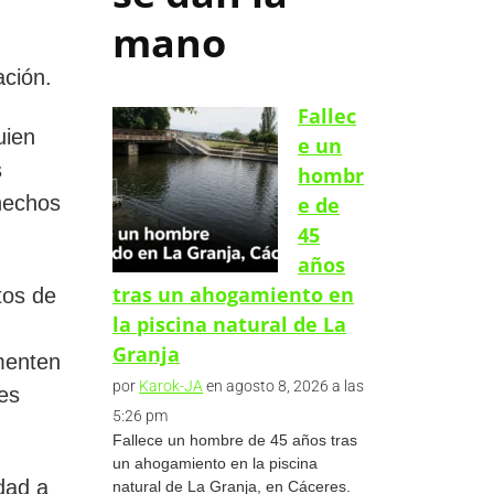
mano
ación.
Fallec
uien
e un
s
hombr
hechos
e de
45
años
tras un ahogamiento en
tos de
la piscina natural de La
Granja
ementen
por
Karok-JA
en agosto 8, 2026 a las
es
5:26 pm
Fallece un hombre de 45 años tras
un ahogamiento en la piscina
dad a
natural de La Granja, en Cáceres.