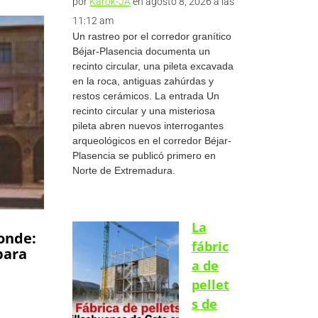
por
Karok-JA
en agosto 8, 2026 a las
11:12 am
Un rastreo por el corredor granítico
Béjar-Plasencia documenta un
recinto circular, una pileta excavada
en la roca, antiguas zahúrdas y
restos cerámicos. La entrada Un
recinto circular y una misteriosa
pileta abren nuevos interrogantes
arqueológicos en el corredor Béjar-
Plasencia se publicó primero en
Norte de Extremadura.
La
onde:
fábric
para
a de
pellet
s de