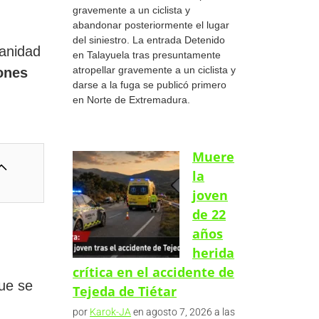
gravemente a un ciclista y
abandonar posteriormente el lugar
del siniestro. La entrada Detenido
Sanidad
en Talayuela tras presuntamente
atropellar gravemente a un ciclista y
ones
darse a la fuga se publicó primero
en Norte de Extremadura.
Muere
la
joven
de 22
años
herida
crítica en el accidente de
ue se
Tejeda de Tiétar
por
Karok-JA
en agosto 7, 2026 a las