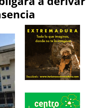
ligará a derivar
asencia