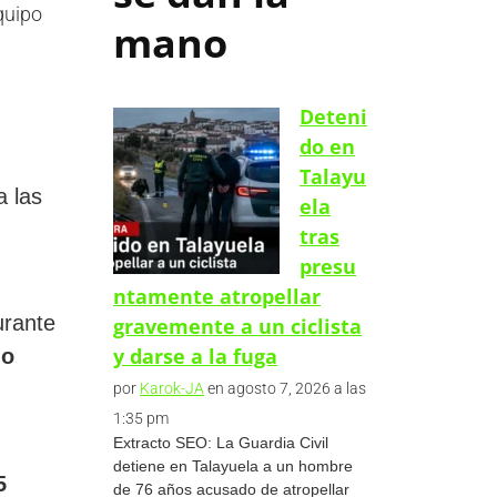
quipo
mano
Deteni
do en
Talayu
a las
ela
tras
presu
ntamente atropellar
rante
gravemente a un ciclista
y darse a la fuga
 o
por
Karok-JA
en agosto 7, 2026 a las
1:35 pm
Extracto SEO: La Guardia Civil
detiene en Talayuela a un hombre
5
de 76 años acusado de atropellar