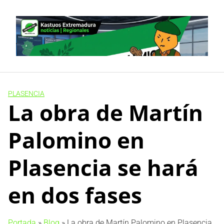
Skip
to
content
PLASENCIA
La obra de Martín
Palomino en
Plasencia se hará
en dos fases
Portada
»
Blog
»
La obra de Martín Palomino en Plasencia