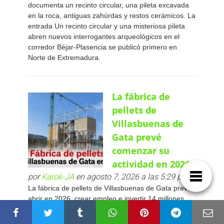
documenta un recinto circular, una pileta excavada
en la roca, antiguas zahúrdas y restos cerámicos. La
entrada Un recinto circular y una misteriosa pileta
abren nuevos interrogantes arqueológicos en el
corredor Béjar-Plasencia se publicó primero en
Norte de Extremadura.
La fábrica de
pellets de
Villasbuenas de
Gata prevé
comenzar su
actividad en 2026
por
Karok-JA
en agosto 7, 2026 a las 5:29 pm
La fábrica de pellets de Villasbuenas de Gata prevé
abrir en 2026, crear empleo e invertir 14 millones.
Conoce todos los detalles. La entrada La fábrica de
pellets de Villasbuenas de Gata prevé comenzar su