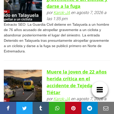
darse a la fuga
por
Karok-JA
en agosto 7, 2026 a
las 1:35 pm
Extracto SEO: La Guardia Civil detiene en Talayuela a un hombre
de 76 años acusado de atropellar gravemente a un ciclista y
abandonar posteriormente el lugar del siniestro. La entrada
Detenido en Talayuela tras presuntamente atropellar gravemente
a un ciclista y darse a la fuga se publicó primero en Norte de
Extremadura.
Muere la joven de 22 años
herida crítica en el
accidente de Tejeda de
Tiétar
por
Karok-JA
en agosto 7, 2026 a
las 12:30 pm
Fallece la joven de 22 años herida crítica en el accidente de