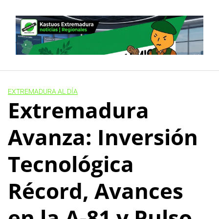
Skip
to
content
EXTREMADURA AL DÍA
Extremadura
Avanza: Inversión
Tecnológica
Récord, Avances
en la A-81 y Pulso