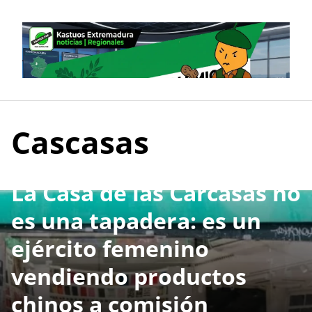
Skip
to
content
Cascasas
La Casa de las Carcasas no
es una tapadera: es un
ejército femenino
vendiendo productos
chinos a comisión