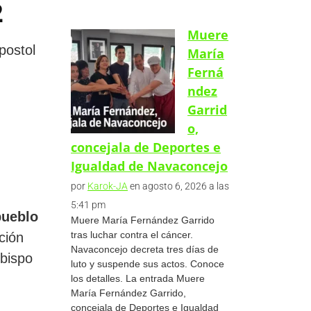
2
Muere
postol
María
Ferná
ndez
Garrid
o,
concejala de Deportes e
Igualdad de Navaconcejo
por
Karok-JA
en agosto 6, 2026 a las
5:41 pm
pueblo
Muere María Fernández Garrido
tras luchar contra el cáncer.
ción
Navaconcejo decreta tres días de
Obispo
luto y suspende sus actos. Conoce
los detalles. La entrada Muere
María Fernández Garrido,
concejala de Deportes e Igualdad