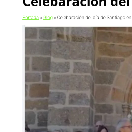
Celebaración del
Portada
»
Blog
»
Celebaración del día de Santiago e