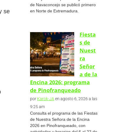
de Navaconcejo se publicó primero
y se
en Norte de Extremadura.
Fiesta
s de
Nuest
ra
Señor
a de la
Encina 2026: programa
o
de Pinofranqueado
por
Karok-JA
en agosto 6, 2026 a las
9:25 am
Consulta el programa de las Fiestas
de Nuestra Señora de la Encina
2026 en Pinofranqueado, con
actividades y horarios del 6 al 22 de