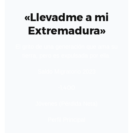
«Llevadme a mi
Extremadura»
El grito de una generación que ama su
tierra, pero es expulsada por ella.
Saldo Migratorio 2023
-1,400
Jóvenes (Pérdida Neta)
Perfil Principal