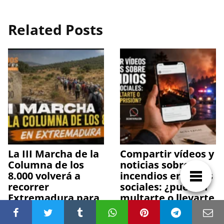
Related Posts
La III Marcha de la
Compartir vídeos y
Columna de los
noticias sobre
8.000 volverá a
incendios en redes
recorrer
sociales: ¿pueden
Extremadura para
multarte o llevarte
mantener viva la
a prisión?
memoria histórica