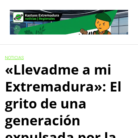
Skip
to
content
NOTICIAS
«Llevadme a mi
Extremadura»: El
grito de una
generación
expulsada por la