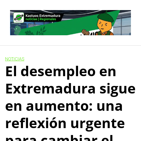
Skip
to
content
NOTICIAS
El desempleo en
Extremadura sigue
en aumento: una
reflexión urgente
para cambiar el