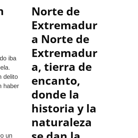
n
Norte de
Extremadur
a
Norte de
Extremadur
do iba
a, tierra de
ela.
encanto,
 delito
in haber
donde la
historia y la
naturaleza
se dan la
mo un