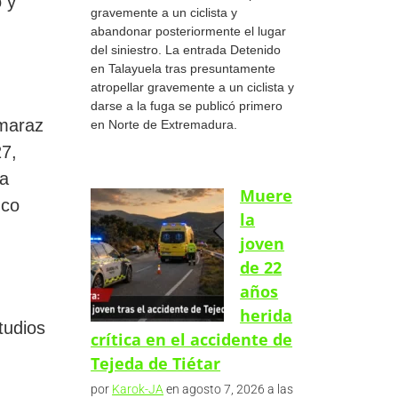
 y
gravemente a un ciclista y
z
abandonar posteriormente el lugar
del siniestro. La entrada Detenido
en Talayuela tras presuntamente
atropellar gravemente a un ciclista y
darse a la fuga se publicó primero
lmaraz
en Norte de Extremadura.
27,
ha
Muere
nco
la
joven
de 22
años
herida
tudios
crítica en el accidente de
Tejeda de Tiétar
por
Karok-JA
en agosto 7, 2026 a las