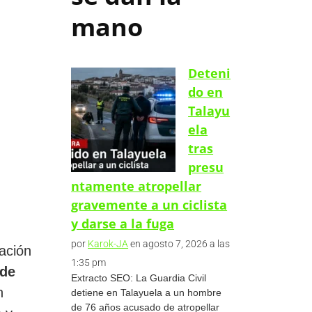
mano
Deteni
do en
Talayu
ela
tras
presu
ntamente atropellar
gravemente a un ciclista
y darse a la fuga
por
Karok-JA
en agosto 7, 2026 a las
tación
1:35 pm
 de
Extracto SEO: La Guardia Civil
n
detiene en Talayuela a un hombre
de 76 años acusado de atropellar