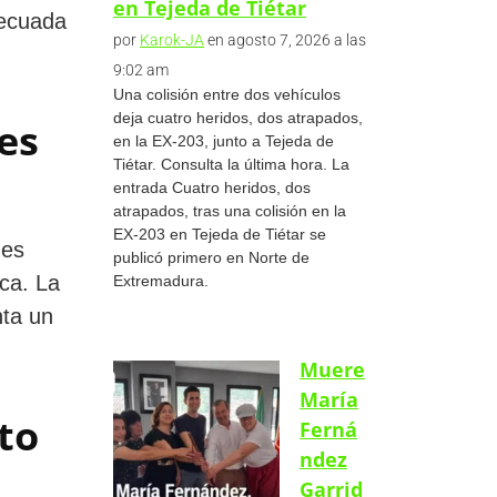
en Tejeda de Tiétar
decuada
por
Karok-JA
en agosto 7, 2026 a las
9:02 am
Una colisión entre dos vehículos
deja cuatro heridos, dos atrapados,
es
en la EX-203, junto a Tejeda de
Tiétar. Consulta la última hora. La
entrada Cuatro heridos, dos
atrapados, tras una colisión en la
EX-203 en Tejeda de Tiétar se
nes
publicó primero en Norte de
ca. La
Extremadura.
nta un
Muere
María
to
Ferná
ndez
Garrid