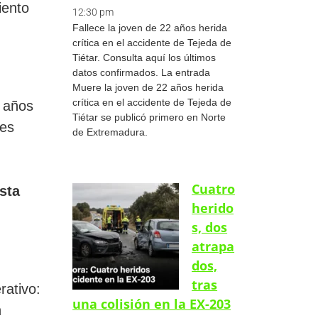
iento
12:30 pm
Fallece la joven de 22 años herida
crítica en el accidente de Tejeda de
Tiétar. Consulta aquí los últimos
datos confirmados. La entrada
Muere la joven de 22 años herida
crítica en el accidente de Tejeda de
s años
Tiétar se publicó primero en Norte
 es
de Extremadura.
Cuatro
sta
herido
s, dos
atrapa
dos,
tras
rativo:
una colisión en la EX-203
n