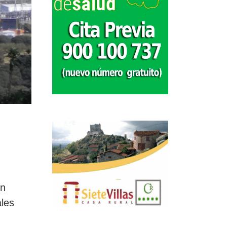
on
ales