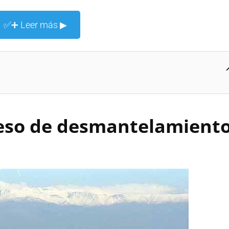
✅➕ Leer más ▶
eso de desmantelamiento