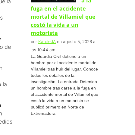
a la
ue la
fuga en el accidente
mortal de Villamiel que
os
costó la vida a un
motorista
y
por
Karok-JA
en agosto 5, 2026 a
so de
las 10:44 am
La Guardia Civil detiene a un
hombre por el accidente mortal de
un
Villamiel tras huir del lugar. Conoce
todos los detalles de la
investigación. La entrada Detenido
 la
un hombre tras darse a la fuga en
el accidente mortal de Villamiel que
costó la vida a un motorista se
n
publicó primero en Norte de
n
Extremadura.
edios