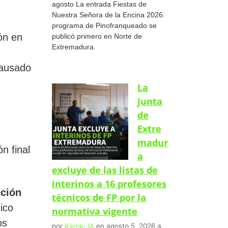
agosto La entrada Fiestas de
Nuestra Señora de la Encina 2026:
programa de Pinofranqueado se
ión en
publicó primero en Norte de
Extremadura.
causado
La
Junta
de
Extre
madur
n final
a
excluye de las listas de
interinos a 16 profesores
ción
técnicos de FP por la
nico
normativa vigente
os
por
Karok-JA
en agosto 5, 2026 a