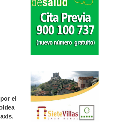
por el
oidea
axis.