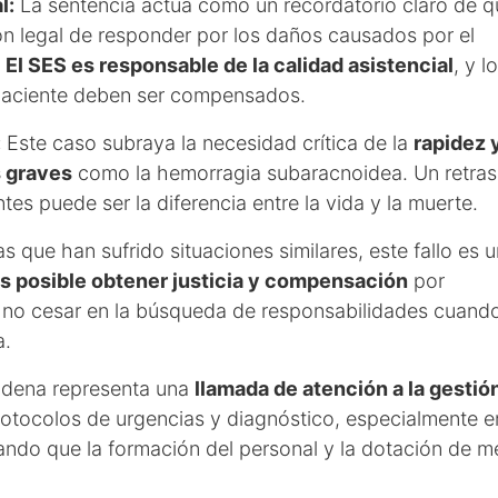
l:
La sentencia actúa como un recordatorio claro de q
ión legal de responder por los daños causados por el
.
El SES es responsable de la calidad asistencial
, y l
l paciente deben ser compensados.
:
Este caso subraya la necesidad crítica de la
rapidez 
s graves
como la hemorragia subaracnoidea. Un retra
es puede ser la diferencia entre la vida y la muerte.
as que han sufrido situaciones similares, este fallo es 
s posible obtener justicia y compensación
por
a no cesar en la búsqueda de responsabilidades cuando
a.
dena representa una
llamada de atención a la gestió
protocolos de urgencias y diagnóstico, especialmente e
ndo que la formación del personal y la dotación de m