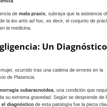
sencia
.
tencia de
mala praxis
, subraya que la asistencia o
 de la
lex artis ad hoc
, es decir, el conjunto de prác
en la medicina.
egligencia: Un Diagnóstico
a mujer, ocurrido tras una cadena de errores en la
ario de Plasencia.
morragia subaracnoidea
, una condición que requ
dada su extrema gravedad. Según se desprende de l
 el diagnóstico
de esta patología fue la pieza cla