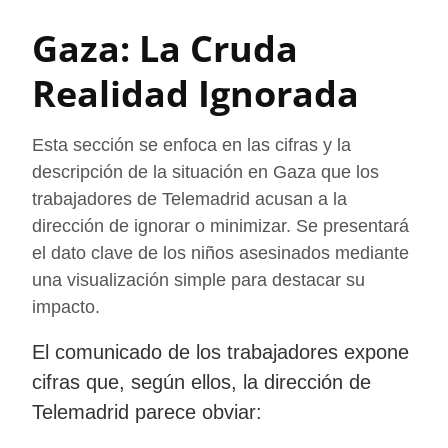
la gravedad con la que los trabajadores
Gaza: La Cruda
perciben la situación editorial, utilizando un
Realidad Ignorada
lenguaje fuerte para expresar su repulsa.
Esta sección se enfoca en las cifras y la
descripción de la situación en Gaza que los
trabajadores de Telemadrid acusan a la
dirección de ignorar o minimizar. Se presentará
el dato clave de los niños asesinados mediante
una visualización simple para destacar su
impacto.
El comunicado de los trabajadores expone
cifras que, según ellos, la dirección de
Telemadrid parece obviar: