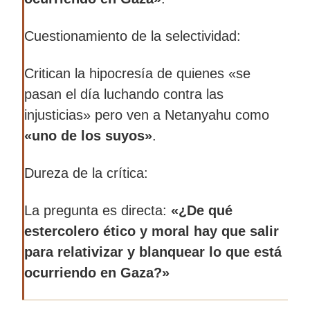
El comunicado original expresa una
Cuestionamiento de la selectividad:
profunda indignación y un rechazo frontal
Critican la hipocresía de quienes «se
a la manera en que se está informando
pasan el día luchando contra las
sobre el conflicto, considerándola una
injusticias» pero ven a Netanyahu como
manipulación deliberada.
«uno de los suyos»
.
Los trabajadores denuncian una doble
Dureza de la crítica:
moral al seleccionar qué injusticias se
La pregunta es directa:
«¿De qué
condenan y cuáles se ignoran o
estercolero ético y moral hay que salir
minimizan, dependiendo de afinidades
para relativizar y blanquear lo que está
políticas o ideológicas.
ocurriendo en Gaza?»
Esta frase refleja el nivel de frustración y