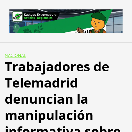
Skip
to
content
NACIONAL
Trabajadores de
Telemadrid
denuncian la
manipulación
informativa sobre