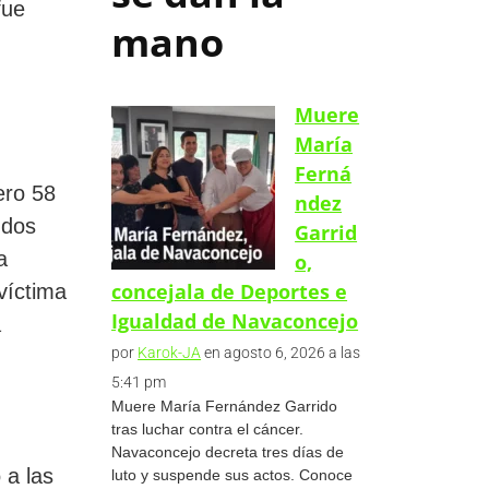
fue
mano
Muere
María
Ferná
ero 58
ndez
 dos
Garrid
a
o,
concejala de Deportes e
víctima
Igualdad de Navaconcejo
a
por
Karok-JA
en agosto 6, 2026 a las
5:41 pm
Muere María Fernández Garrido
tras luchar contra el cáncer.
Navaconcejo decreta tres días de
 a las
luto y suspende sus actos. Conoce