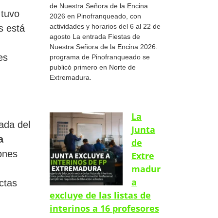
de Nuestra Señora de la Encina
 tuvo
2026 en Pinofranqueado, con
actividades y horarios del 6 al 22 de
s está
agosto La entrada Fiestas de
Nuestra Señora de la Encina 2026:
es
programa de Pinofranqueado se
publicó primero en Norte de
Extremadura.
La
ada del
Junta
a
de
ones
Extre
madur
a
ctas
excluye de las listas de
interinos a 16 profesores