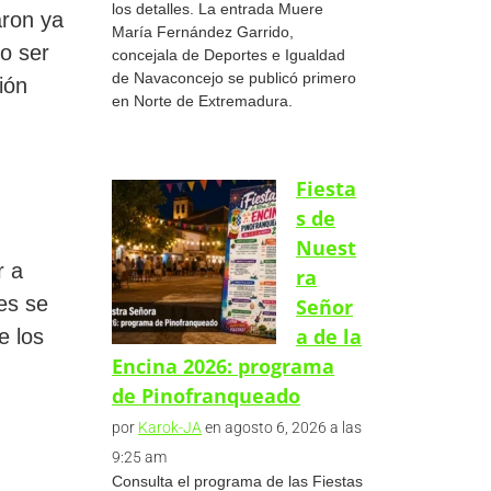
los detalles. La entrada Muere
aron ya
María Fernández Garrido,
o ser
concejala de Deportes e Igualdad
de Navaconcejo se publicó primero
ión
en Norte de Extremadura.
Fiesta
s de
Nuest
r a
ra
es se
Señor
a de la
e los
Encina 2026: programa
de Pinofranqueado
por
Karok-JA
en agosto 6, 2026 a las
9:25 am
Consulta el programa de las Fiestas