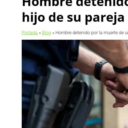
Hombre detenido 
hijo de su pareja
Portada
»
Blog
»
Hombre detenido por la muerte de un