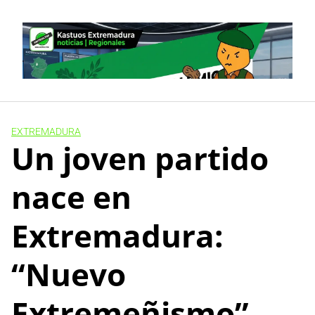
Skip
to
content
EXTREMADURA
Un joven partido
nace en
Extremadura:
“Nuevo
Extremeñismo”