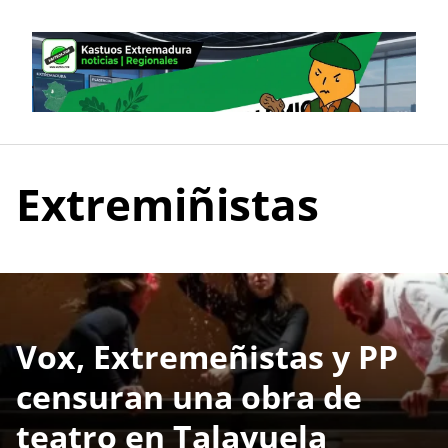
Skip
to
content
Extremiñistas
Vox, Extremeñistas y PP
censuran una obra de
teatro en Talayuela